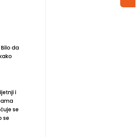
 Bilo da
 kako
etnji i
 nama
ćuje se
o se