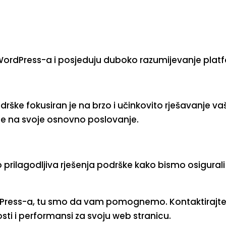
u WordPress-a i posjeduju duboko razumijevanje plat
rške fokusiran je na brzo i učinkovito rješavanje va
e na svoje osnovno poslovanje.
 prilagodljiva rješenja podrške kako bismo osigural
dPress-a, tu smo da vam pomognemo. Kontaktirajte
sti i performansi za svoju web stranicu.