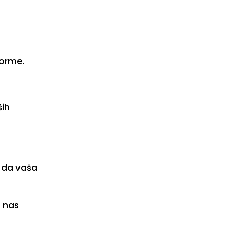
forme.
ših
i da vaša
 nas