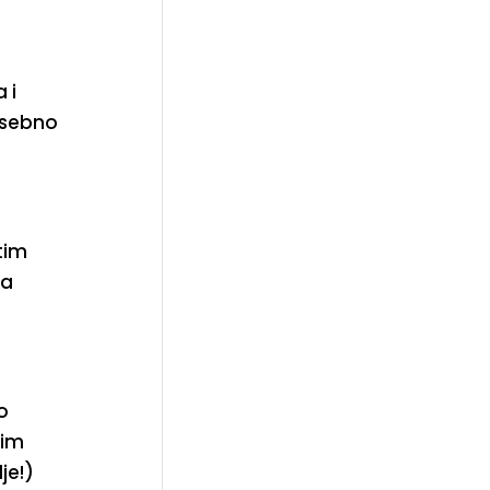
 i
asebno
tim
ja
o
šim
je!)