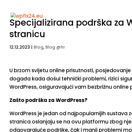
Specijalizirana podrška za
stranicu
12.12.2023
|
Blog
,
Blog @hr
U brzom svijetu online prisutnosti, posjedovanj
događa kada došui tehnički problemi, rizici sig
WordPress, osiguravajući vam bezbrižnu online p
Zašto podrška za WordPress?
WordPress je jedan od najpopularnijih sustava za
stranica oslanjaju se na ovu platformu zbog njezi
odgovarajuće podrške, čak i manji problemi m