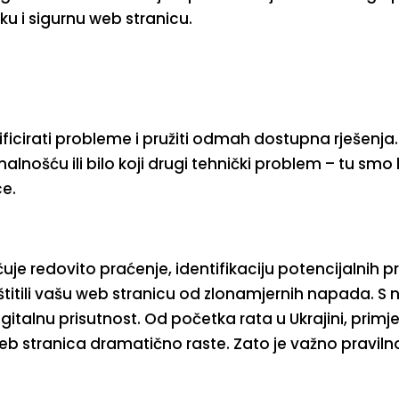
u i sigurnu web stranicu.
ificirati probleme i pružiti odmah dostupna rješenja.
alnošću ili bilo koji drugi tehnički problem – tu smo
ce.
e redovito praćenje, identifikaciju potencijalnih prij
titili vašu web stranicu od zlonamjernih napada. S
alnu prisutnost. Od početka rata u Ukrajini, primje
eb stranica dramatično raste. Zato je važno praviln