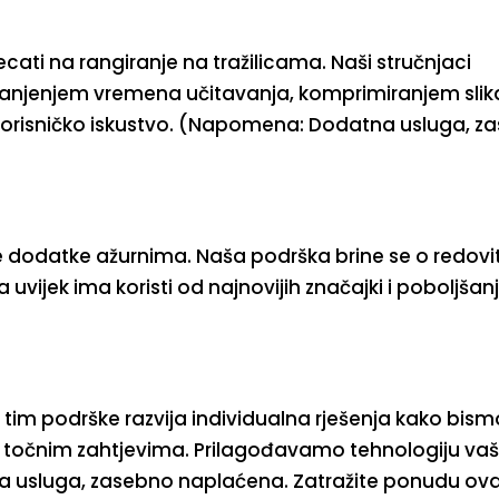
ecati na rangiranje na tražilicama. Naši stručnjaci
anjenjem vremena učitavanja, komprimiranjem slika
korisničko iskustvo. (Napomena: Dodatna usluga, z
ne dodatke ažurnima. Naša podrška brine se o redovi
uvijek ima koristi od najnovijih značajki i poboljšan
 tim podrške razvija individualna rješenja kako bism
 točnim zahtjevima. Prilagođavamo tehnologiju va
usluga, zasebno naplaćena. Zatražite ponudu ovd