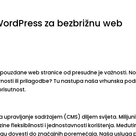
Naslovna
Jednokratni po
 WordPress za bezbrižnu web
e pouzdane web stranice od presudne je važnosti. No,
urnosti ili prilagodbe? Tu nastupa naša vrhunska pod
risutnost.
 upravljanje sadržajem (CMS) diljem svijeta. Milijun
ne fleksibilnosti i jednostavnosti korištenja. Međut
ogu dovesti do značajnih poremećaja. Naša usluga 