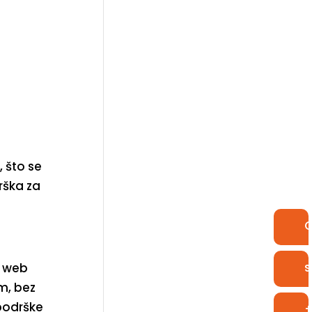
pravak
Paketi podrške
Kontakt
Prijava
 što se
rška za
O
s
i web
im, bez
podrške
+